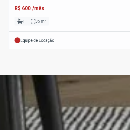
R$ 600 /mês
1
35 m²
Equipe de Locação