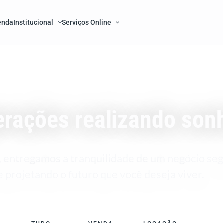
enda
Institucional
Serviços Online
erações realizando son
, entregamos a tranquilidade de um negócio se
e projetando o futuro que você deseja viver.