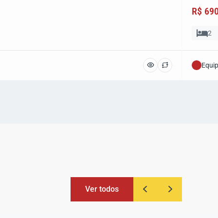
R$ 69
2
Equi
Ver todos