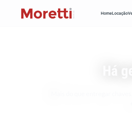
Home
Locação
V
Há g
Mais do que entregar chaves