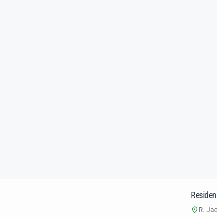
Residen
R. Jac