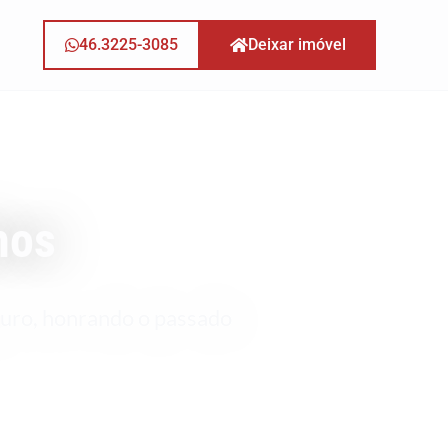
46.3225-3085
Deixar imóvel
hos
guro, honrando o passado