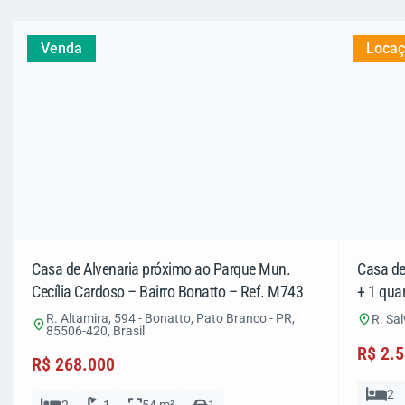
Venda
Loca
Casa de Alvenaria próximo ao Parque Mun.
Casa de
Cecília Cardoso – Bairro Bonatto – Ref. M743
+ 1 quar
R. Altamira, 594 - Bonatto, Pato Branco - PR,
R. Sal
85506-420, Brasil
R$ 2.
R$ 268.000
2
2
1
54 m²
1