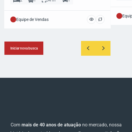
Equi
Equipe de Vendas
Iniciar nova busca
Com
mais de 40 anos de atuação
no mercado, nossa