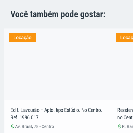
Você também pode gostar:
Locação
Loca
Edif. Lavourão – Apto. tipo Estúdio. No Centro.
Residen
Ref. 1996.017
no Cent
Av. Brasil, 78 - Centro
R. Ba