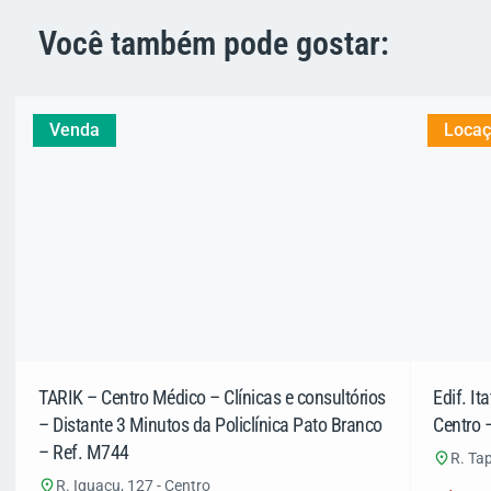
Você também pode gostar:
Venda
Loca
TARIK – Centro Médico – Clínicas e consultórios
Edif. I
– Distante 3 Minutos da Policlínica Pato Branco
Centro 
– Ref. M744
R. Tap
R. Iguaçu, 127 - Centro