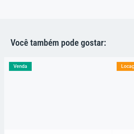
Você também pode gostar:
Venda
Loca