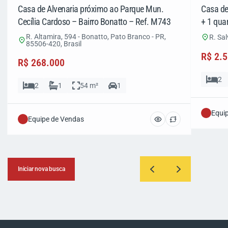
Casa de Alvenaria próximo ao Parque Mun.
Casa de
Cecília Cardoso – Bairro Bonatto – Ref. M743
+ 1 quar
R. Altamira, 594 - Bonatto, Pato Branco - PR,
R. Sal
85506-420, Brasil
R$ 2.
R$ 268.000
2
2
1
54 m²
1
Equi
Equipe de Vendas
Iniciar nova busca